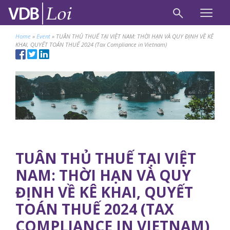
Home
»
Event
»
TUÂN THỦ THUẾ TẠI VIỆT NAM: THỜI HẠN VÀ QUY ĐỊNH VỀ KÊ
KHAI, QUYẾT TOÁN THUẾ 2024 (Tax Compliance in Vietnam)
TUÂN THỦ THUẾ TẠI VIỆT
NAM: THỜI HẠN VÀ QUY
ĐỊNH VỀ KÊ KHAI, QUYẾT
TOÁN THUẾ 2024 (TAX
COMPLIANCE IN VIETNAM)